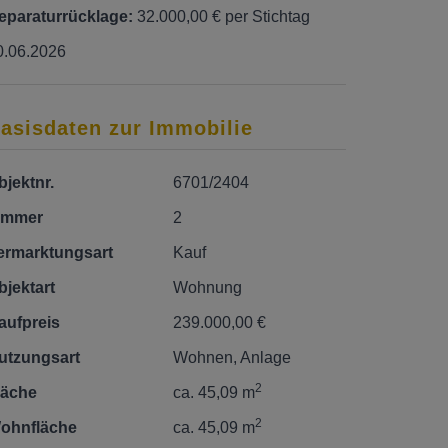
eparaturrücklage:
32.000,00 € per Stichtag
0.06.2026
asisdaten zur Immobilie
bjektnr.
6701/2404
immer
2
ermarktungsart
Kauf
bjektart
Wohnung
aufpreis
239.000,00 €
utzungsart
Wohnen
Anlage
2
läche
ca. 45,09 m
2
ohnfläche
ca. 45,09 m