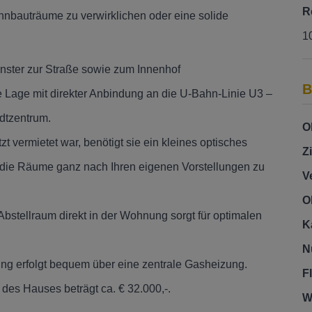
R
hnbauträume zu verwirklichen oder eine solide
1
ster zur Straße sowie zum Innenhof
B
e Lage mit direkter Anbindung an die U-Bahn-Linie U3 –
dtzentrum.
O
 vermietet war, benötigt sie ein kleines optisches
Z
 die Räume ganz nach Ihren eigenen Vorstellungen zu
V
O
 Abstellraum direkt in der Wohnung sorgt für optimalen
K
N
g erfolgt bequem über eine zentrale Gasheizung.
F
des Hauses beträgt ca. € 32.000,-.
W