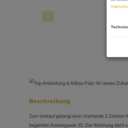
Datenschut
Technis
Beschreibung
Zum Verkauf gelangt eine charmante 2-Zimmer-Wo
begehrten Keinergasse 25. Die Wohnung steht a