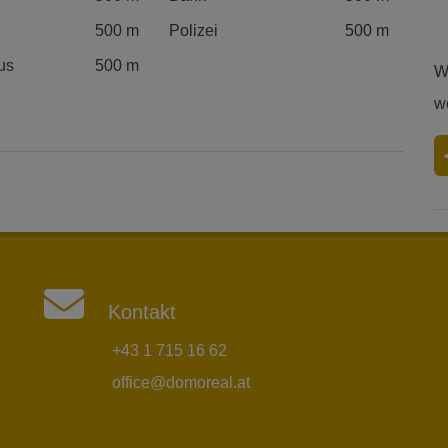
500 m
Polizei
500 m
us
500 m
W
w
d
Kontakt
+43 1 715 16 62
office@domoreal.at