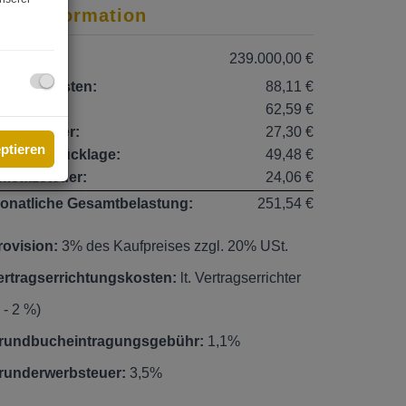
reisinformation
aufpreis:
239.000,00 €
etriebskosten:
88,11 €
eizkosten:
62,59 €
armwasser:
27,30 €
eptieren
eparaturrücklage:
49,48 €
msatzsteuer:
24,06 €
onatliche Gesamtbelastung:
251,54 €
rovision:
3% des Kaufpreises zzgl. 20% USt.
ertragserrichtungskosten:
lt. Vertragserrichter
 - 2 %)
rundbucheintragungsgebühr:
1,1%
runderwerbsteuer:
3,5%