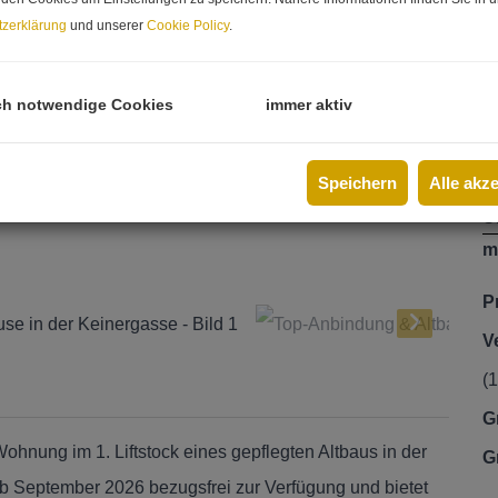
P
zerklärung
und unserer
Cookie Policy
.
K
ch notwendige Cookies
immer aktiv
B
H
W
Speichern
Alle akz
R
U
m
P
V
(1
G
hnung im 1. Liftstock eines gepflegten Altbaus in der
G
b September 2026 bezugsfrei zur Verfügung und bietet