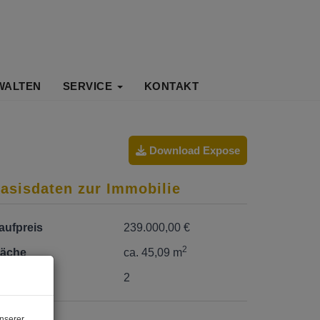
WALTEN
SERVICE
KONTAKT
Download Expose
asisdaten zur Immobilie
aufpreis
239.000,00 €
2
läche
ca. 45,09 m
immer
2
nserer