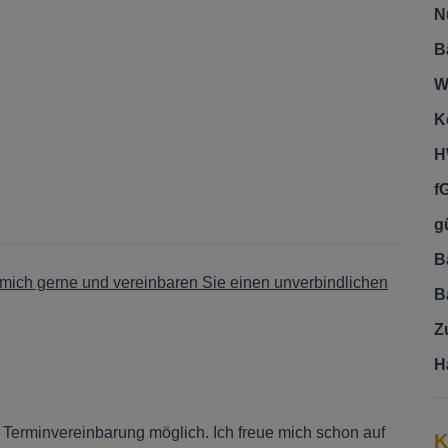
N
B
W
K
H
f
gü
B
e mich gerne und vereinbaren Sie einen unverbindlichen
B
Z
H
h Terminvereinbarung möglich. Ich freue mich schon auf
K