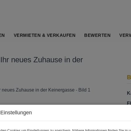
EN
VERMIETEN & VERKAUFEN
BEWERTEN
VER
 Ihr neues Zuhause in der
B
K
F
Einstellungen
Z
den Cookies um Einstellungen zu speichern. Nähere Informationen finden Sie in u