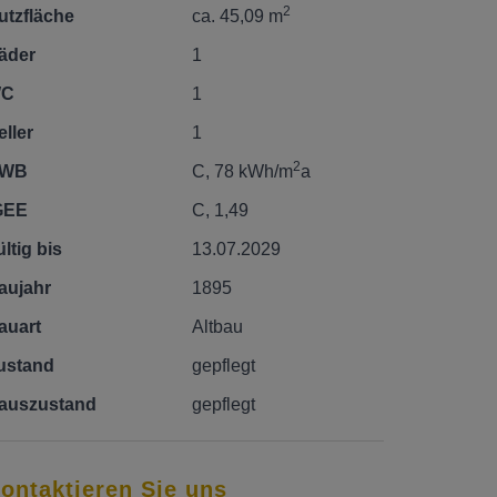
2
utzfläche
ca. 45,09 m
äder
1
C
1
eller
1
2
WB
C, 78 kWh/m
a
GEE
C, 1,49
ltig bis
13.07.2029
aujahr
1895
auart
Altbau
ustand
gepflegt
auszustand
gepflegt
ontaktieren Sie uns