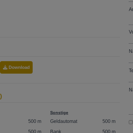
A
V
N
Download
T
N
)
Sonstige
500 m
Geldautomat
500 m
500 m
Bank
500 m