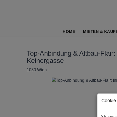
HOME
MIETEN & KAUF
Top-Anbindung & Altbau-Flair:
Keinergasse
1030 Wien
Cookie 
Wir verwen