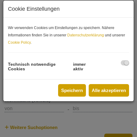
Objektnummer
Cookie Einstellungen
Objektart
Wir verwenden Cookies um Einstellungen zu speichern. Nähere
Informationen finden Sie in unserer
Datenschutzerklärung
und unserer
Cookie Policy
.
Preis
-
Technisch notwendige
immer
Cookies
aktiv
Zimmer
-
Speichern
Alle akzeptieren
Wohnfläche (von/bis)
-
Weitere Suchoptionen