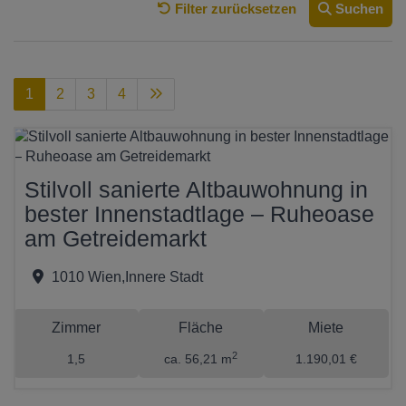
Filter zurücksetzen
Suchen
1
2
3
4
Stilvoll sanierte Altbauwohnung in
bester Innenstadtlage – Ruheoase
am Getreidemarkt
1010 Wien,Innere Stadt
Zimmer
Fläche
Miete
2
1,5
ca. 56,21 m
1.190,01 €