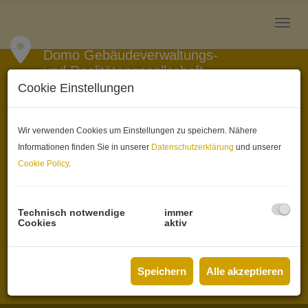
Navi
Domo Gebäudeverwaltungs-
und Realitätengesellschaft
m.b.H.
Cookie Einstellungen
Untere Viaduktgasse 51/10
Wir verwenden Cookies um Einstellungen zu speichern. Nähere
1030 Wien
Informationen finden Sie in unserer
Datenschutzerklärung
und unserer
Cookie Policy
.
Kontakt
+43 1 715 16 62
Technisch notwendige
immer
office@domoreal.at
Cookies
aktiv
Speichern
Alle akzeptieren
Home
Impressum
Datenschutzerklärung